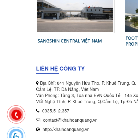
FOOT
SANGSHIN CENTRAL VIỆT NAM
PROP
LIÊN HỆ CÔNG TY
Địa Chỉ: 841 Nguyễn Hữu Thọ, P. Khuê Trung, Q.
Cẩm Lệ, TP. Đà Nẵng, Việt Nam
Văn Phòng: Tầng 3, Toà nhà EVN Quốc Tế - 145 X
Viết Nghệ Tĩnh, P. Khuê Trung, Q.Cẩm Lệ, Tp.Đà N
0935.512.357
contact@khaihoanquang.vn
http://khaihoanquang.vn