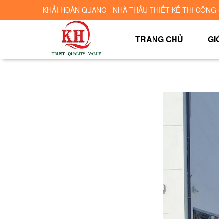
KHẢI HOÀN QUANG - NHÀ THẦU THIẾT KẾ THI CÔNG 
TRANG CHỦ
GI